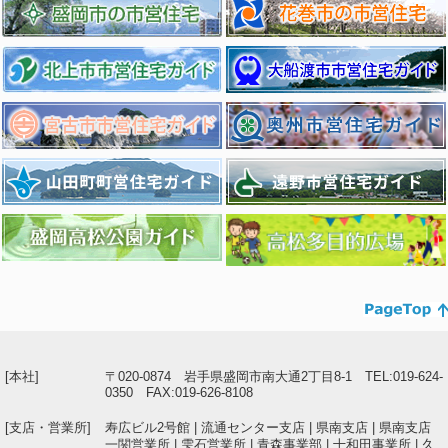
[本社]
〒020-0874 岩手県盛岡市南大通2丁目8-1 TEL:019-624-
0350 FAX:019-626-8108
[支店・営業所]
寿広ビル2号館 | 流通センター支店 | 県南支店 | 県南支店
一関営業所 | 雫石営業所 | 青森事業部 | 十和田事業所 | 久